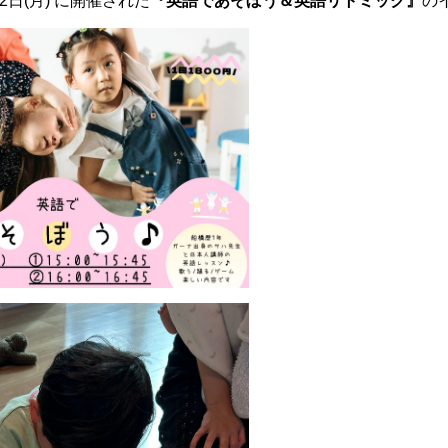
2日(月) に開催された
『英語であそぼう＆英語リトミック』
の