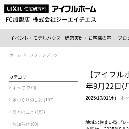
イベント・モデルハウス
建築実例・お客様の声
ブロ
ホーム
スタッフブログ
【アイフルホ
カテゴリ
年9月22日
すべて (370)
2025/10/01(水)
す
家づくりのこと (197)
日々のこと (182)
地域の住まい型プレ
お知らせ (80)