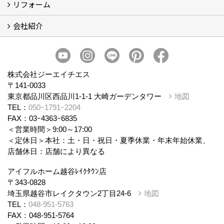
リフォーム
商品ラインナップ
会社紹介
まるごと断熱リフォーム
イベント情報
施工事例
会社概要
スタッフ紹介
個人情報保護方針
株式会社ジーエイチエス
〒141-0033
東京都品川区西品川1-1-1 大崎ガーデンタワー
地図
TEL：
050ｰ1791ｰ2204
FAX：03ｰ4363ｰ6835
＜営業時間＞9:00～17:00
＜定休日＞本社：土・日・祝日・夏季休業・年末年始休業、
店舗休日：店舗により異なる
アイフルホーム越谷ﾚｲｸﾀｳﾝ店
〒343-0828
埼玉県越谷市レイクタウン2丁目24-6
地図
TEL：
048-951-5763
FAX：048-951-5764