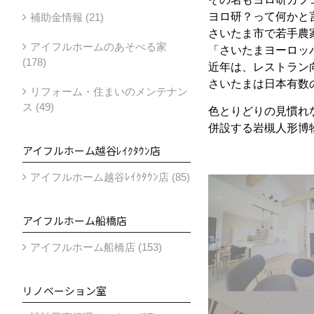
ヨロ研？って何かと
補助金情報 (21)
さいたま市で若手農
アイフルホームのあそべる家
「さいたまヨーロッ
(178)
近年は、レストラン
さいたまは日本有数
リフォーム・住まいのメンテナン
ス (49)
色とりどりの見慣れ
併設する岩槻人形博
アイフルホーム越谷ﾚｲｸﾀｳﾝ店
アイフルホーム越谷ﾚｲｸﾀｳﾝ店 (85)
アイフルホーム船橋店
アイフルホーム船橋店 (153)
リノベーション室