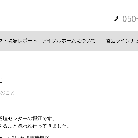
050
グ・現場レポート
アイフルホームについて
商品ラインナ
ェ
々のこと
管理センターの堀江です。
あるよと誘われ行ってきました。
ェ （さいたま市岩槻区）