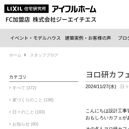
イベント・モデルハウス
建築実例・お客様の声
ブロ
ホーム
スタッフブログ
ヨロ研カフ
カテゴリ
2024/11/27(水)
日
すべて (372)
家づくりのこと (198)
こんにちは設計工事
日々のこと (183)
おもしろいカフェが
お知らせ (80)
その名もヨロ研カフ