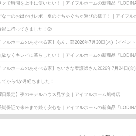
ラクで時間を上手に使いたい！｜アイフルホームの新商品『LODINA 
ずなーのお出かけレポ｜夏のぐちゃぐちゃ遊びの様子！｜アイフル
撮影に行ってきました！②
イフルホームのあそべる家】あんこ部2026年7月30日(木)【イベン
無駄なくキレイに暮らしたい！｜アイフルホームの新商品『LODINA 
イフルホームのあそべる家】ちいさな看護師さん2026年7月24日(
してから4か月経ちました！
曜日限定】夜のモデルハウス見学会｜アイフルホーム船橋店
長期保証で未来まで続く安心を｜アイフルホームの新商品『LODINA 