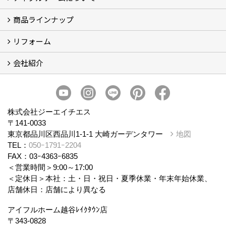
商品ラインナップ
アイフルホームについて (5)
リフォーム
商品ラインナップ
会社紹介
まるごと断熱リフォーム
イベント情報
施工事例
会社概要
スタッフ紹介
個人情報保護方針
株式会社ジーエイチエス
〒141-0033
東京都品川区西品川1-1-1 大崎ガーデンタワー
地図
TEL：
050ｰ1791ｰ2204
FAX：03ｰ4363ｰ6835
＜営業時間＞9:00～17:00
＜定休日＞本社：土・日・祝日・夏季休業・年末年始休業、
店舗休日：店舗により異なる
アイフルホーム越谷ﾚｲｸﾀｳﾝ店
〒343-0828