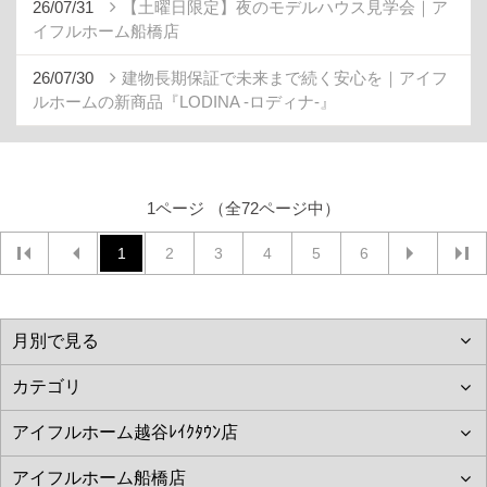
26/07/31
【土曜日限定】夜のモデルハウス見学会｜ア
イフルホーム船橋店
26/07/30
建物長期保証で未来まで続く安心を｜アイフ
ルホームの新商品『LODINA -ロディナ-』
1ページ （全72ページ中）
1
2
3
4
5
6