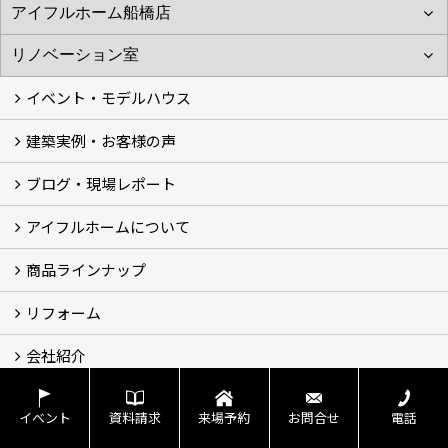
イベント・モデルハウス
建築実例・お客様の声
イベント
モデルハウス見学
ブログ・現場レポート
建築実例
お客様の声
アイフルホームについて
ブログ
現場レポート
商品ラインナップ
アイフルホームについて (5)
リフォーム
商品ラインナップ
会社紹介
まるごと断熱リフォーム
イベント情報
施工事例
会社概要
スタッフ紹介
個人情報保護方針
イベント
資料請求
来場予約
お問合せ
電話