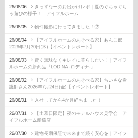
26/08/06
きっずなーのお出かけレポ｜夏のぐちゃぐち
ゃ遊びの様子！｜アイフルホーム
26/08/05
物件撮影に行ってきました！②
26/08/04
【アイフルホームのあそべる家】あんこ部
2026年7月30日(木)【イベントレポート】
26/08/03
賢く無駄なくキレイに暮らしたい！｜アイフ
ルホームの新商品『LODINA -ロディナ-』
26/08/02
【アイフルホームのあそべる家】ちいさな看
護師さん2026年7月24日(金)【イベントレポート】
26/08/01
入社してから4か月経ちました！
26/07/31
【土曜日限定】夜のモデルハウス見学会｜ア
イフルホーム船橋店
26/07/30
建物長期保証で未来まで続く安心を｜アイフ