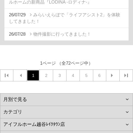
ルホームの新商品『LODINA -ロディナ-』
26/07/29
みらいえらぼで「ライフアシスト2」を体験
してきました！
26/07/28
物件撮影に行ってきました！
1ページ （全72ページ中）
1
2
3
4
5
6