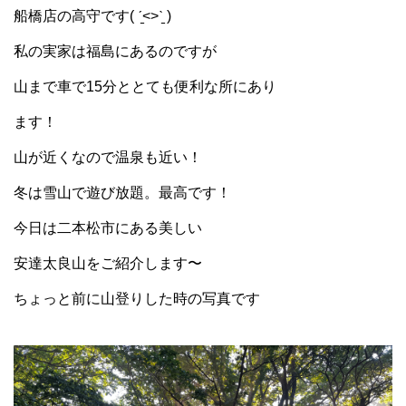
船橋店の高守です( ˊ̱˂˃ˋ̱ )
私の実家は福島にあるのですが
山まで車で15分ととても便利な所にあり
ます！
山が近くなので温泉も近い！
冬は雪山で遊び放題。最高です！
今日は二本松市にある美しい
安達太良山をご紹介します〜
ちょっと前に山登りした時の写真です