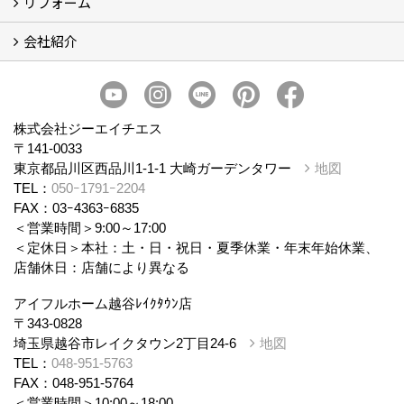
リフォーム
商品ラインナップ
会社紹介
まるごと断熱リフォーム
イベント情報
施工事例
会社概要
スタッフ紹介
個人情報保護方針
株式会社ジーエイチエス
〒141-0033
東京都品川区西品川1-1-1 大崎ガーデンタワー
地図
TEL：
050ｰ1791ｰ2204
FAX：03ｰ4363ｰ6835
＜営業時間＞9:00～17:00
＜定休日＞本社：土・日・祝日・夏季休業・年末年始休業、
店舗休日：店舗により異なる
アイフルホーム越谷ﾚｲｸﾀｳﾝ店
〒343-0828
埼玉県越谷市レイクタウン2丁目24-6
地図
TEL：
048-951-5763
FAX：048-951-5764
＜営業時間＞10:00～18:00