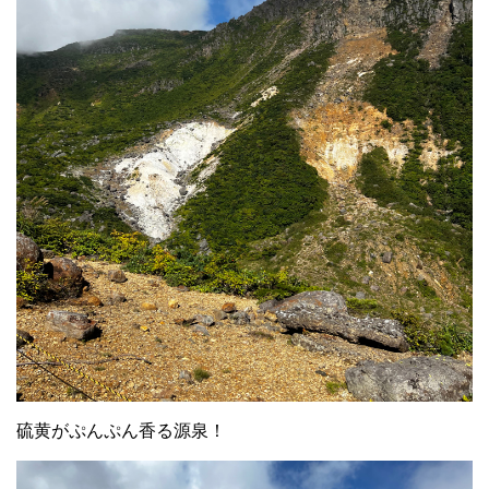
硫黄がぷんぷん香る源泉！