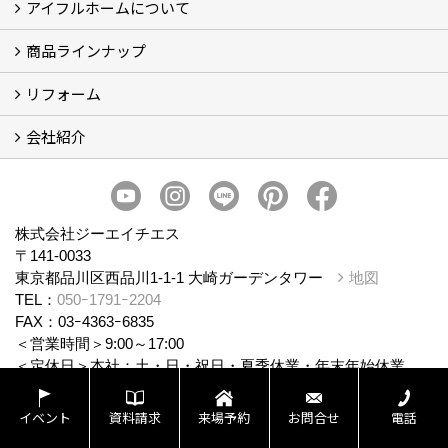
アイフルホームについて
ブログ
現場レポート
商品ラインナップ
アイフルホームについて (5)
リフォーム
商品ラインナップ
会社紹介
まるごと断熱リフォーム
イベント情報
施工事例
会社概要
スタッフ紹介
個人情報保護方針
株式会社ジーエイチエス
〒141-0033
東京都品川区西品川1-1-1 大崎ガーデンタワー
地図
TEL：
050ｰ1791ｰ2204
FAX：03ｰ4363ｰ6835
＜営業時間＞9:00～17:00
＜定休日＞本社：土・日・祝日・夏季休業・年末年始休業、
店舗休日：店舗により異なる
イベント
資料請求
来場予約
お問合せ
電話
アイフルホーム越谷ﾚｲｸﾀｳﾝ店