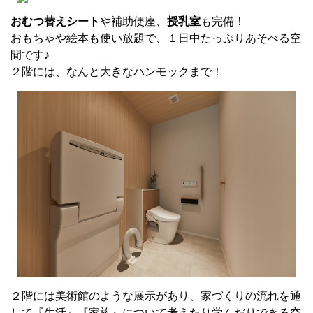
おむつ替えシート
や補助便座、
授乳室
も完備！
おもちゃや絵本も使い放題で、１日中たっぷりあそべる空
間です♪
２階には、なんと大きなハンモックまで！
２階には美術館のような展示があり、家づくりの流れを通
して『生活』『家族』について考えたり学んだりできる空