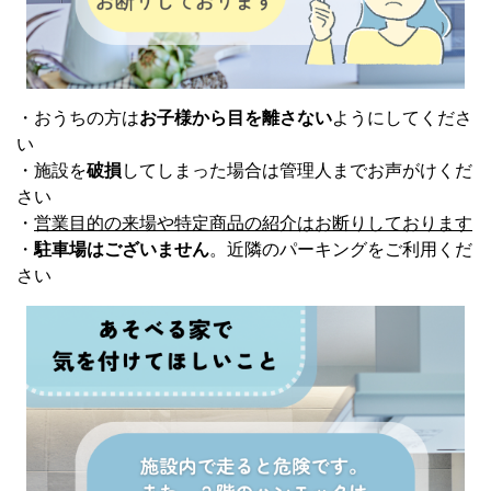
・おうちの方は
お子様から目を離さない
ようにしてくださ
い
・施設を
破損
してしまった場合は管理人までお声がけくだ
さい
・
営業目的の来場や特定商品の紹介はお断りしております
・
駐車場はございません
。近隣のパーキングをご利用くだ
さい