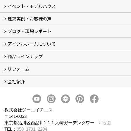
イベント・モデルハウス
建築実例・お客様の声
イベント
モデルハウス見学
ブログ・現場レポート
建築実例
お客様の声
アイフルホームについて
ブログ
現場レポート
商品ラインナップ
アイフルホームについて (5)
リフォーム
商品ラインナップ
会社紹介
まるごと断熱リフォーム
イベント情報
施工事例
会社概要
スタッフ紹介
個人情報保護方針
株式会社ジーエイチエス
〒141-0033
東京都品川区西品川1-1-1 大崎ガーデンタワー
地図
TEL：
050ｰ1791ｰ2204