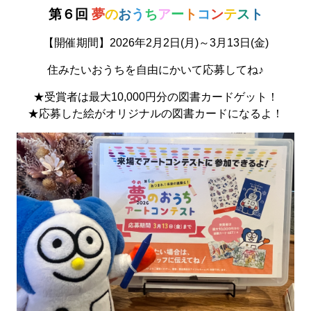
第６回
夢
の
お
う
ち
ア
ー
ト
コ
ン
テ
ス
ト
【開催期間】2026年2月2日(月)～3月13日(金)
住みたいおうちを自由にかいて応募してね♪
★受賞者は最大10,000円分の図書カードゲット！
★応募した絵がオリジナルの図書カードになるよ！