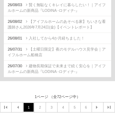
26/08/03
賢く無駄なくキレイに暮らしたい！｜アイフ
ルホームの新商品『LODINA -ロディナ-』
26/08/02
【アイフルホームのあそべる家】ちいさな看
護師さん2026年7月24日(金)【イベントレポート】
26/08/01
入社してから4か月経ちました！
26/07/31
【土曜日限定】夜のモデルハウス見学会｜ア
イフルホーム船橋店
26/07/30
建物長期保証で未来まで続く安心を｜アイフ
ルホームの新商品『LODINA -ロディナ-』
1ページ （全72ページ中）
1
2
3
4
5
6