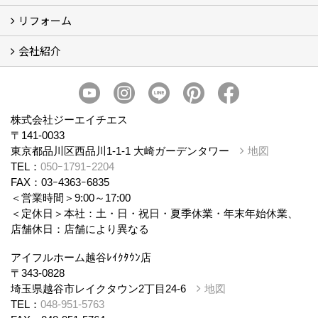
リフォーム
商品ラインナップ
会社紹介
まるごと断熱リフォーム
イベント情報
施工事例
会社概要
スタッフ紹介
個人情報保護方針
株式会社ジーエイチエス
〒141-0033
東京都品川区西品川1-1-1 大崎ガーデンタワー
地図
TEL：
050ｰ1791ｰ2204
FAX：03ｰ4363ｰ6835
＜営業時間＞9:00～17:00
＜定休日＞本社：土・日・祝日・夏季休業・年末年始休業、
店舗休日：店舗により異なる
アイフルホーム越谷ﾚｲｸﾀｳﾝ店
〒343-0828
埼玉県越谷市レイクタウン2丁目24-6
地図
TEL：
048-951-5763