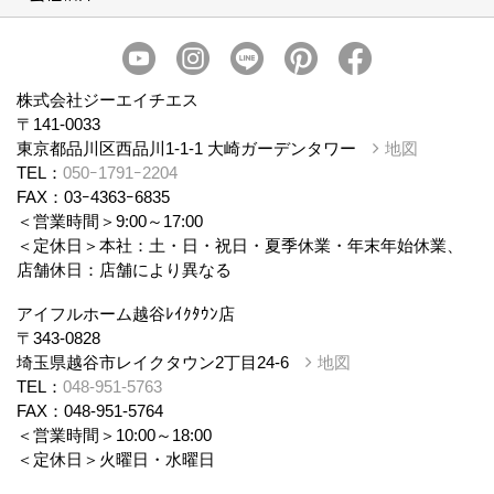
会社概要
スタッフ紹介
個人情報保護方針
株式会社ジーエイチエス
〒141-0033
東京都品川区西品川1-1-1 大崎ガーデンタワー
地図
TEL：
050ｰ1791ｰ2204
FAX：03ｰ4363ｰ6835
＜営業時間＞9:00～17:00
＜定休日＞本社：土・日・祝日・夏季休業・年末年始休業、
店舗休日：店舗により異なる
アイフルホーム越谷ﾚｲｸﾀｳﾝ店
〒343-0828
埼玉県越谷市レイクタウン2丁目24-6
地図
TEL：
048-951-5763
FAX：048-951-5764
＜営業時間＞10:00～18:00
＜定休日＞火曜日・水曜日