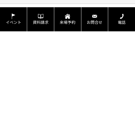
会社概要
スタッフ紹介
個人情報保護方針
イベント
資料請求
来場予約
お問合せ
電話
株式会社ジーエイチエス
〒141-0033
東京都品川区西品川1-1-1 大崎ガーデンタワー
地図
TEL：
050ｰ1791ｰ2204
FAX：03ｰ4363ｰ6835
＜営業時間＞9:00～17:00
＜定休日＞本社：土・日・祝日・夏季休業・年末年始休業、
店舗休日：店舗により異なる
アイフルホーム越谷ﾚｲｸﾀｳﾝ店
〒343-0828
埼玉県越谷市レイクタウン2丁目24-6
地図
TEL：
048-951-5763
FAX：048-951-5764
＜営業時間＞10:00～18:00
＜定休日＞火曜日・水曜日