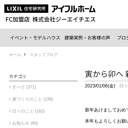
イベント・モデルハウス
建築実例・お客様の声
ブロ
ホーム
スタッフブログ
寅から卯へ
カテゴリ
2023/01/06(金)
日
すべて (371)
家づくりのこと (198)
新年あけましておめ
日々のこと (182)
本年もよろしくお願
お知らせ (80)