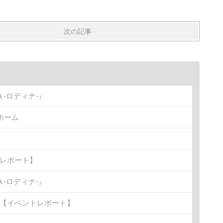
次の記事
-ロディナ-』
ホーム
トレポート】
-ロディナ-』
金)【イベントレポート】