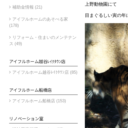
上野動物園にて
補助金情報 (21)
目まぐるしい寅の年
アイフルホームのあそべる家
(178)
リフォーム・住まいのメンテナン
ス (49)
アイフルホーム越谷ﾚｲｸﾀｳﾝ店
アイフルホーム越谷ﾚｲｸﾀｳﾝ店 (85)
アイフルホーム船橋店
アイフルホーム船橋店 (153)
リノベーション室