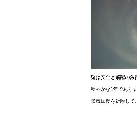
兎は安全と飛躍の象
穏やかな1年であり
景気回復を祈願して