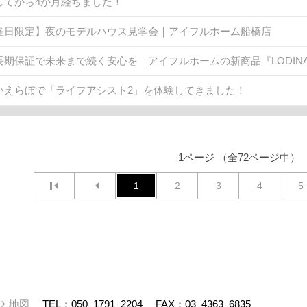
してから4か月経ちました！
曜日限定】夜のモデルハウス見学会｜アイフルホーム船橋店
長期保証で未来まで続く安心を｜アイフルホームの新商品『LODINA 
いえらぼで「ライフアシスト2」を体験してきました！
1ページ （全72ページ中）
1
2
3
4
5
ー
地図
TEL：
050ｰ1791ｰ2204
FAX：03ｰ4363ｰ6835