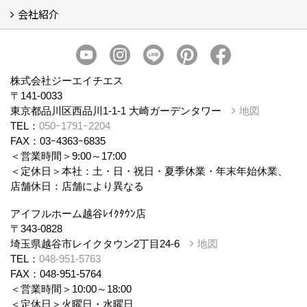
会社紹介
まるごと断熱リフォーム
イベント情報
施工事例
会社概要
スタッフ紹介
個人情報保護方針
株式会社ジーエイチエス
〒141-0033
東京都品川区西品川1-1-1 大崎ガーデンタワー
地図
TEL：
050ｰ1791ｰ2204
FAX：03ｰ4363ｰ6835
＜営業時間＞9:00～17:00
＜定休日＞本社：土・日・祝日・夏季休業・年末年始休業、
店舗休日：店舗により異なる
アイフルホーム越谷ﾚｲｸﾀｳﾝ店
〒343-0828
埼玉県越谷市レイクタウン2丁目24-6
地図
TEL：
048-951-5763
FAX：048-951-5764
＜営業時間＞10:00～18:00
＜定休日＞火曜日・水曜日