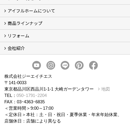
アイフルホームについて
ブログ
現場レポート
商品ラインナップ
アイフルホームについて (5)
リフォーム
商品ラインナップ
会社紹介
まるごと断熱リフォーム
イベント情報
施工事例
会社概要
スタッフ紹介
個人情報保護方針
株式会社ジーエイチエス
〒141-0033
東京都品川区西品川1-1-1 大崎ガーデンタワー
地図
TEL：
050ｰ1791ｰ2204
FAX：03ｰ4363ｰ6835
＜営業時間＞9:00～17:00
＜定休日＞本社：土・日・祝日・夏季休業・年末年始休業、
店舗休日：店舗により異なる