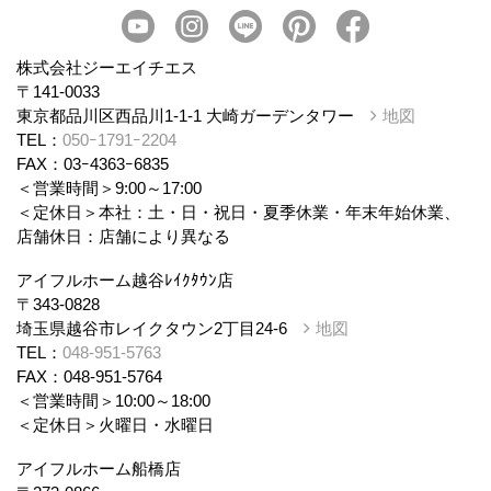
会社概要
スタッフ紹介
個人情報保護方針
株式会社ジーエイチエス
〒141-0033
東京都品川区西品川1-1-1 大崎ガーデンタワー
地図
TEL：
050ｰ1791ｰ2204
FAX：03ｰ4363ｰ6835
＜営業時間＞9:00～17:00
＜定休日＞本社：土・日・祝日・夏季休業・年末年始休業、
店舗休日：店舗により異なる
アイフルホーム越谷ﾚｲｸﾀｳﾝ店
〒343-0828
埼玉県越谷市レイクタウン2丁目24-6
地図
TEL：
048-951-5763
FAX：048-951-5764
＜営業時間＞10:00～18:00
＜定休日＞火曜日・水曜日
アイフルホーム船橋店