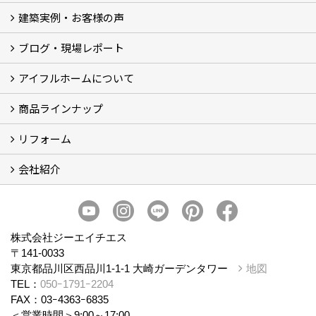
建築実例・お客様の声
イベント
モデルハウス見学
ブログ・現場レポート
建築実例
お客様の声
アイフルホームについて
ブログ
現場レポート
商品ラインナップ
アイフルホームについて (5)
リフォーム
商品ラインナップ
会社紹介
まるごと断熱リフォーム
イベント情報
施工事例
会社概要
スタッフ紹介
個人情報保護方針
株式会社ジーエイチエス
〒141-0033
東京都品川区西品川1-1-1 大崎ガーデンタワー
地図
TEL：
050ｰ1791ｰ2204
FAX：03ｰ4363ｰ6835
＜営業時間＞9:00～17:00