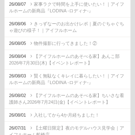
26/08/07
家事ラクで時間を上手に使いたい！｜アイフ
ルホームの新商品『LODINA -ロディナ-』
26/08/06
きっずなーのお出かけレポ｜夏のぐちゃぐち
ゃ遊びの様子！｜アイフルホーム
26/08/05
物件撮影に行ってきました！②
26/08/04
【アイフルホームのあそべる家】あんこ部
2026年7月30日(木)【イベントレポート】
26/08/03
賢く無駄なくキレイに暮らしたい！｜アイフ
ルホームの新商品『LODINA -ロディナ-』
26/08/02
【アイフルホームのあそべる家】ちいさな看
護師さん2026年7月24日(金)【イベントレポート】
26/08/01
入社してから4か月経ちました！
26/07/31
【土曜日限定】夜のモデルハウス見学会｜ア
イフルホーム船橋店