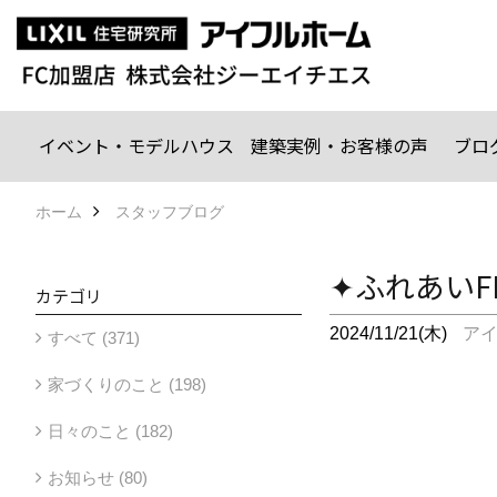
イベント・モデルハウス
建築実例・お客様の声
ブロ
ホーム
スタッフブログ
✦ふれあいFE
カテゴリ
2024/11/21(木)
ア
すべて (371)
家づくりのこと (198)
日々のこと (182)
お知らせ (80)