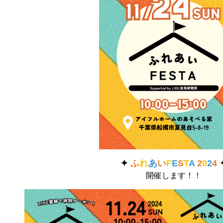
✦
ふ
れ
あ
い
F
E
S
T
A
2
0
2
4
開催します！！