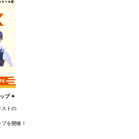
ップ ✦
リストの
、
ップを開催！