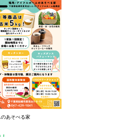
ムのあそべる家
中！