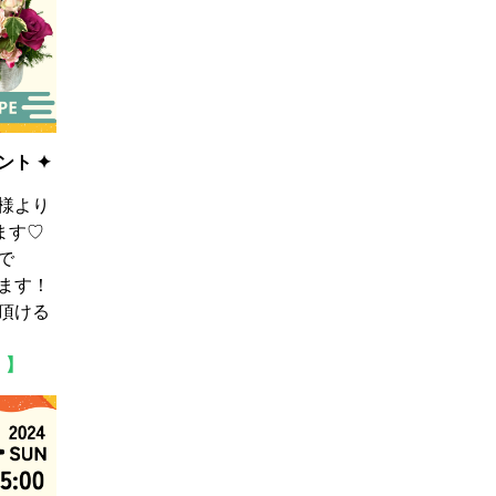
ント ✦
様より
きます♡
で
ます！
頂ける
！】