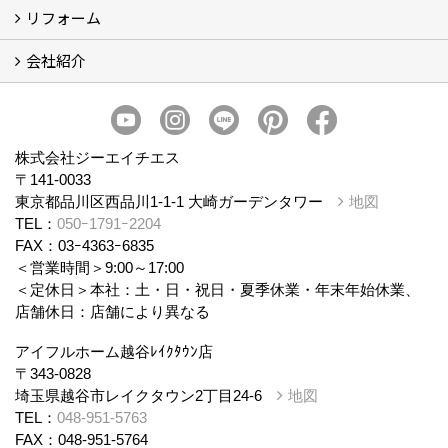
会社概要
スタッフ紹介
個人情報保護方針
株式会社ジーエイチエス
〒141-0033
東京都品川区西品川1-1-1 大崎ガーデンタワー
地図
TEL：
050ｰ1791ｰ2204
FAX：03ｰ4363ｰ6835
＜営業時間＞9:00～17:00
＜定休日＞本社：土・日・祝日・夏季休業・年末年始休業、
店舗休日：店舗により異なる
アイフルホーム越谷ﾚｲｸﾀｳﾝ店
〒343-0828
埼玉県越谷市レイクタウン2丁目24-6
地図
TEL：
048-951-5763
FAX：048-951-5764
＜営業時間＞10:00～18:00
＜定休日＞火曜日・水曜日
アイフルホーム船橋店
〒273-0866