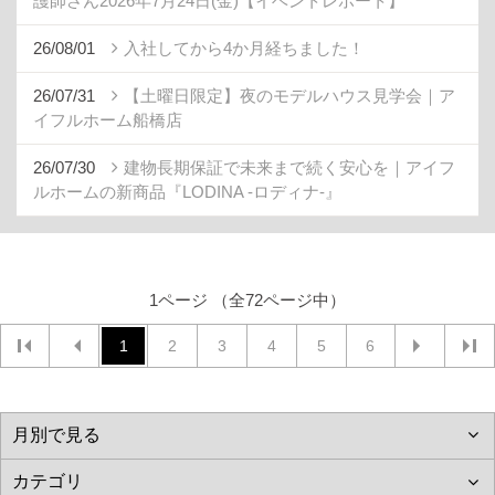
護師さん2026年7月24日(金)【イベントレポート】
26/08/01
入社してから4か月経ちました！
26/07/31
【土曜日限定】夜のモデルハウス見学会｜ア
イフルホーム船橋店
26/07/30
建物長期保証で未来まで続く安心を｜アイフ
ルホームの新商品『LODINA -ロディナ-』
1ページ （全72ページ中）
1
2
3
4
5
6