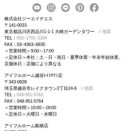
会社概要
スタッフ紹介
個人情報保護方針
株式会社ジーエイチエス
〒141-0033
東京都品川区西品川1-1-1 大崎ガーデンタワー
地図
TEL：
050ｰ1791ｰ2204
FAX：03ｰ4363ｰ6835
＜営業時間＞9:00～17:00
＜定休日＞本社：土・日・祝日・夏季休業・年末年始休業、
店舗休日：店舗により異なる
アイフルホーム越谷ﾚｲｸﾀｳﾝ店
〒343-0828
埼玉県越谷市レイクタウン2丁目24-6
地図
TEL：
048-951-5763
FAX：048-951-5764
＜営業時間＞10:00～18:00
＜定休日＞火曜日・水曜日
アイフルホーム船橋店