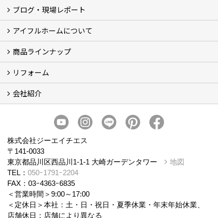
ブログ・現場レポート
建築実例
お客様の声
アイフルホームについて
ブログ
現場レポート
商品ラインナップ
アイフルホームについて (5)
リフォーム
商品ラインナップ
会社紹介
まるごと断熱リフォーム
イベント情報
施工事例
会社概要
スタッフ紹介
個人情報保護方針
株式会社ジーエイチエス
〒141-0033
東京都品川区西品川1-1-1 大崎ガーデンタワー
地図
TEL：
050ｰ1791ｰ2204
FAX：03ｰ4363ｰ6835
＜営業時間＞9:00～17:00
＜定休日＞本社：土・日・祝日・夏季休業・年末年始休業、
店舗休日：店舗により異なる