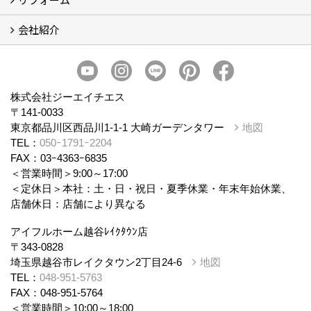
会社紹介
まるごと断熱リフォーム
イベント情報
施工事例
会社概要
スタッフ紹介
個人情報保護方針
株式会社ジーエイチエス
〒141-0033
東京都品川区西品川1-1-1 大崎ガーデンタワー
地図
TEL：
050ｰ1791ｰ2204
FAX：03ｰ4363ｰ6835
＜営業時間＞9:00～17:00
＜定休日＞本社：土・日・祝日・夏季休業・年末年始休業、
店舗休日：店舗により異なる
アイフルホーム越谷ﾚｲｸﾀｳﾝ店
〒343-0828
埼玉県越谷市レイクタウン2丁目24-6
地図
TEL：
048-951-5763
FAX：048-951-5764
＜営業時間＞10:00～18:00