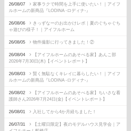
26/08/07
家事ラクで時間を上手に使いたい！｜アイフ
ルホームの新商品『LODINA -ロディナ-』
26/08/06
きっずなーのお出かけレポ｜夏のぐちゃぐち
ゃ遊びの様子！｜アイフルホーム
26/08/05
物件撮影に行ってきました！②
26/08/04
【アイフルホームのあそべる家】あんこ部
2026年7月30日(木)【イベントレポート】
26/08/03
賢く無駄なくキレイに暮らしたい！｜アイフ
ルホームの新商品『LODINA -ロディナ-』
26/08/02
【アイフルホームのあそべる家】ちいさな看
護師さん2026年7月24日(金)【イベントレポート】
26/08/01
入社してから4か月経ちました！
26/07/31
【土曜日限定】夜のモデルハウス見学会｜ア
イフルホーム船橋店