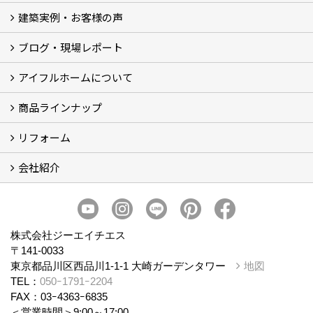
建築実例・お客様の声
イベント
モデルハウス見学
ブログ・現場レポート
建築実例
お客様の声
アイフルホームについて
ブログ
現場レポート
商品ラインナップ
アイフルホームについて (5)
リフォーム
商品ラインナップ
会社紹介
まるごと断熱リフォーム
イベント情報
施工事例
会社概要
スタッフ紹介
個人情報保護方針
株式会社ジーエイチエス
〒141-0033
東京都品川区西品川1-1-1 大崎ガーデンタワー
地図
TEL：
050ｰ1791ｰ2204
FAX：03ｰ4363ｰ6835
＜営業時間＞9:00～17:00