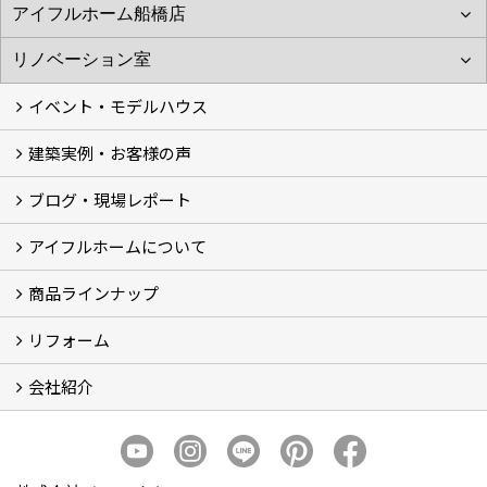
イベント・モデルハウス
建築実例・お客様の声
イベント
モデルハウス見学
ブログ・現場レポート
建築実例
お客様の声
アイフルホームについて
ブログ
現場レポート
商品ラインナップ
アイフルホームについて (5)
リフォーム
商品ラインナップ
会社紹介
まるごと断熱リフォーム
イベント情報
施工事例
会社概要
スタッフ紹介
個人情報保護方針