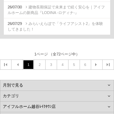
26/07/30
建物長期保証で未来まで続く安心を｜アイフ
ルホームの新商品『LODINA -ロディナ-』
26/07/29
みらいえらぼで「ライフアシスト2」を体験
してきました！
1ページ （全72ページ中）
1
2
3
4
5
6