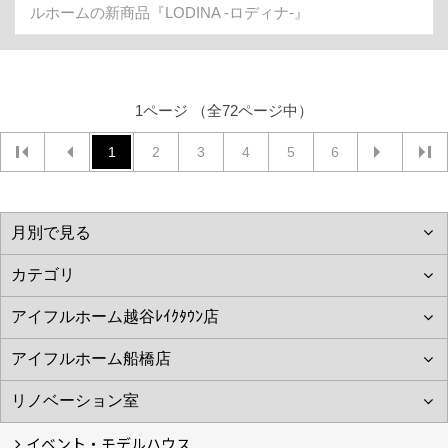
ルホームの新商品『LODINA -ロディナ-』
1ページ （全72ページ中）
1
2
3
4
5
6
イベント・モデルハウス