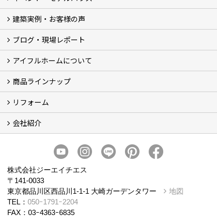
建築実例・お客様の声
イベント
モデルハウス見学
ブログ・現場レポート
建築実例
お客様の声
アイフルホームについて
ブログ
現場レポート
商品ラインナップ
アイフルホームについて (5)
リフォーム
商品ラインナップ
会社紹介
まるごと断熱リフォーム
イベント情報
施工事例
会社概要
スタッフ紹介
個人情報保護方針
株式会社ジーエイチエス
〒141-0033
東京都品川区西品川1-1-1 大崎ガーデンタワー
地図
TEL：
050ｰ1791ｰ2204
FAX：03ｰ4363ｰ6835