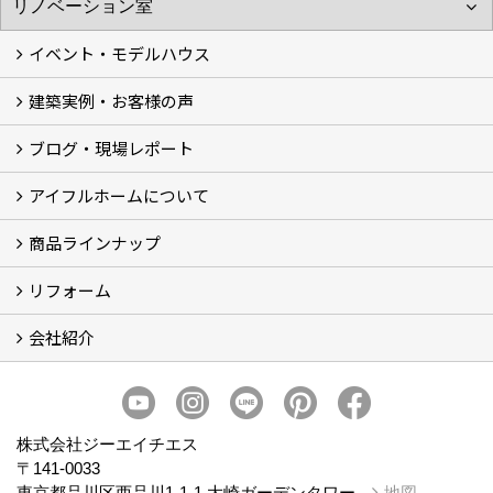
イベント・モデルハウス
建築実例・お客様の声
イベント
モデルハウス見学
ブログ・現場レポート
建築実例
お客様の声
アイフルホームについて
ブログ
現場レポート
商品ラインナップ
アイフルホームについて (5)
リフォーム
商品ラインナップ
会社紹介
まるごと断熱リフォーム
イベント情報
施工事例
会社概要
スタッフ紹介
個人情報保護方針
株式会社ジーエイチエス
〒141-0033
東京都品川区西品川1-1-1 大崎ガーデンタワー
地図