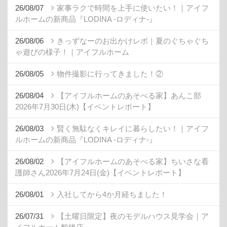
26/08/07
家事ラクで時間を上手に使いたい！｜アイフ
ルホームの新商品『LODINA -ロディナ-』
26/08/06
きっずなーのお出かけレポ｜夏のぐちゃぐち
ゃ遊びの様子！｜アイフルホーム
26/08/05
物件撮影に行ってきました！②
26/08/04
【アイフルホームのあそべる家】あんこ部
2026年7月30日(木)【イベントレポート】
26/08/03
賢く無駄なくキレイに暮らしたい！｜アイフ
ルホームの新商品『LODINA -ロディナ-』
26/08/02
【アイフルホームのあそべる家】ちいさな看
護師さん2026年7月24日(金)【イベントレポート】
26/08/01
入社してから4か月経ちました！
26/07/31
【土曜日限定】夜のモデルハウス見学会｜ア