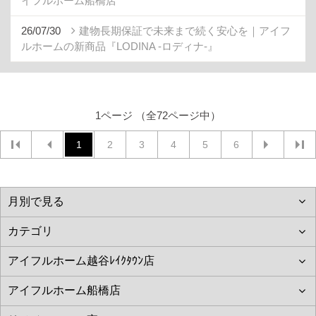
イフルホーム船橋店
26/07/30
建物長期保証で未来まで続く安心を｜アイフ
ルホームの新商品『LODINA -ロディナ-』
1ページ （全72ページ中）
1
2
3
4
5
6