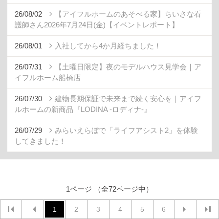
26/08/02
【アイフルホームのあそべる家】ちいさな看
護師さん2026年7月24日(金)【イベントレポート】
26/08/01
入社してから4か月経ちました！
26/07/31
【土曜日限定】夜のモデルハウス見学会｜ア
イフルホーム船橋店
26/07/30
建物長期保証で未来まで続く安心を｜アイフ
ルホームの新商品『LODINA -ロディナ-』
26/07/29
みらいえらぼで「ライフアシスト2」を体験
してきました！
1ページ （全72ページ中）
1
2
3
4
5
6