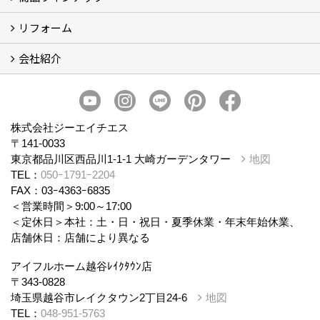
リフォーム
商品ラインナップ
会社紹介
まるごと断熱リフォーム
イベント情報
施工事例
会社概要
スタッフ紹介
個人情報保護方針
株式会社ジーエイチエス
〒141-0033
東京都品川区西品川1-1-1 大崎ガーデンタワー
地図
TEL：
050ｰ1791ｰ2204
FAX：03ｰ4363ｰ6835
＜営業時間＞9:00～17:00
＜定休日＞本社：土・日・祝日・夏季休業・年末年始休業、
店舗休日：店舗により異なる
アイフルホーム越谷ﾚｲｸﾀｳﾝ店
〒343-0828
埼玉県越谷市レイクタウン2丁目24-6
地図
TEL：
048-951-5763