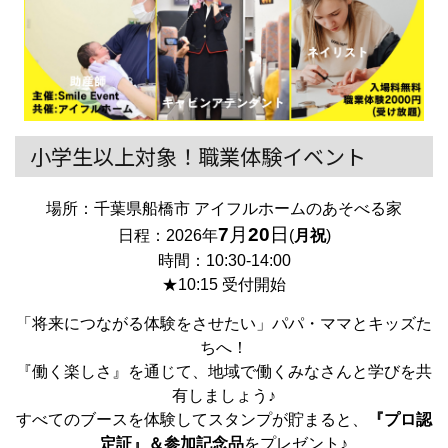
小学生以上対象！職業体験イベント
場所：千葉県船橋市 アイフルホームのあそべる家
7
月
20
日
日程：2026年
(
月祝
)
時間：10:30-14:00
★10:15 受付開始
「将来につながる体験をさせたい」パパ・ママとキッズた
ちへ！
『働く楽しさ』を通じて、地域で働くみなさんと学びを共
有しましょう♪
すべてのブースを体験してスタンプが貯まると、
『プロ認
定証』＆参加記念品
をプレゼント♪