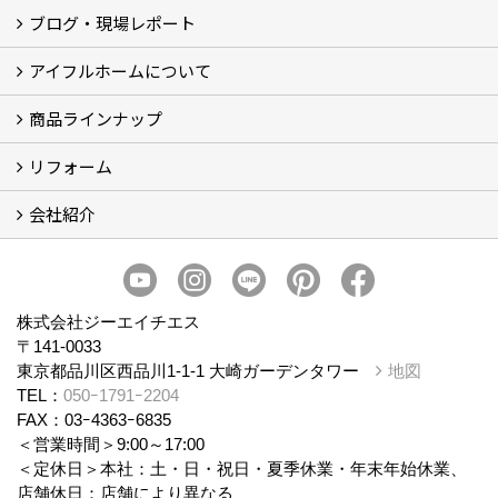
ブログ・現場レポート
建築実例
お客様の声
アイフルホームについて
ブログ
現場レポート
商品ラインナップ
アイフルホームについて (5)
リフォーム
商品ラインナップ
会社紹介
まるごと断熱リフォーム
イベント情報
施工事例
会社概要
スタッフ紹介
個人情報保護方針
株式会社ジーエイチエス
〒141-0033
東京都品川区西品川1-1-1 大崎ガーデンタワー
地図
TEL：
050ｰ1791ｰ2204
FAX：03ｰ4363ｰ6835
＜営業時間＞9:00～17:00
＜定休日＞本社：土・日・祝日・夏季休業・年末年始休業、
店舗休日：店舗により異なる