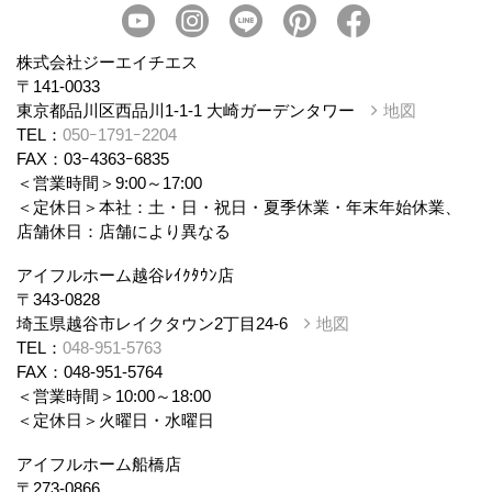
会社概要
スタッフ紹介
個人情報保護方針
株式会社ジーエイチエス
〒141-0033
東京都品川区西品川1-1-1 大崎ガーデンタワー
地図
TEL：
050ｰ1791ｰ2204
FAX：03ｰ4363ｰ6835
＜営業時間＞9:00～17:00
＜定休日＞本社：土・日・祝日・夏季休業・年末年始休業、
店舗休日：店舗により異なる
アイフルホーム越谷ﾚｲｸﾀｳﾝ店
〒343-0828
埼玉県越谷市レイクタウン2丁目24-6
地図
TEL：
048-951-5763
FAX：048-951-5764
＜営業時間＞10:00～18:00
＜定休日＞火曜日・水曜日
アイフルホーム船橋店
〒273-0866