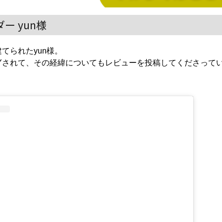
ー yun様
建てられたyun様。
IYされて、その経緯についてもレビューを投稿してくださって