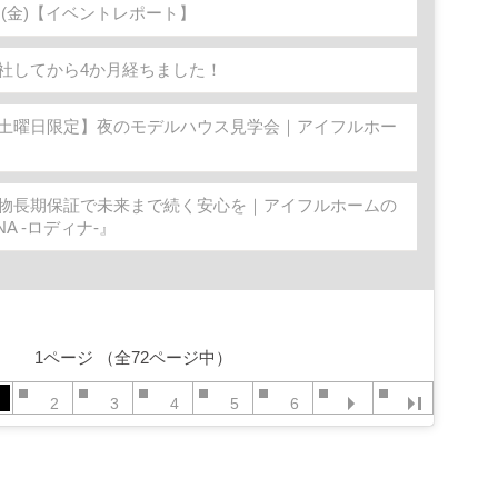
4日(金)【イベントレポート】
社してから4か月経ちました！
土曜日限定】夜のモデルハウス見学会｜アイフルホー
物長期保証で未来まで続く安心を｜アイフルホームの
NA -ロディナ-』
1ページ （全72ページ中）
2
3
4
5
6