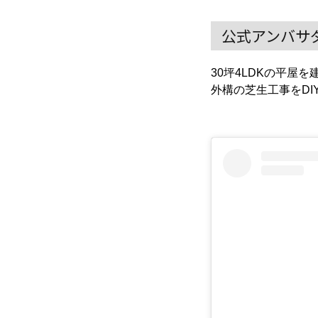
公式アンバサダ
30坪4LDKの平屋を
外構の芝生工事をD