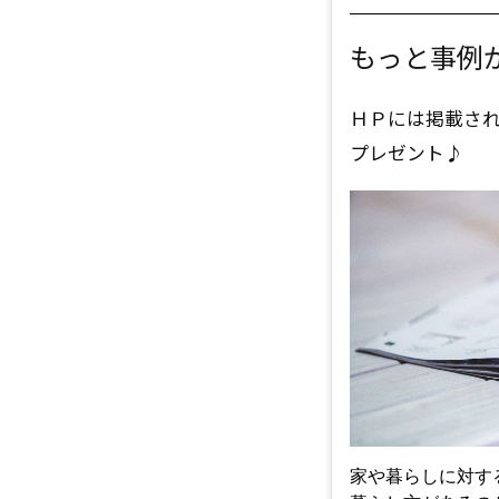
もっと事例
ＨＰには掲載さ
プレゼント♪
家や暮らしに対す