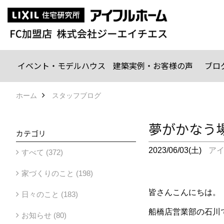
イベント・モデルハウス
建築実例・お客様の声
ブロ
ホーム
スタッフブログ
夢がかなう
カテゴリ
2023/06/03(土)
ア
すべて (372)
家づくりのこと (198)
皆さんこんにちは。
日々のこと (183)
船橋店営業部の石川
お知らせ (80)