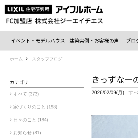
イベント・モデルハウス
建築実例・お客様の声
ブロ
ホーム
スタッフブログ
きっずなー
カテゴリ
2026/02/09(月)
す
すべて (373)
家づくりのこと (198)
日々のこと (184)
お知らせ (81)