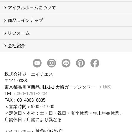
アイフルホームについて
ブログ
現場レポート
商品ラインナップ
アイフルホームについて (5)
リフォーム
商品ラインナップ
会社紹介
まるごと断熱リフォーム
イベント情報
施工事例
会社概要
スタッフ紹介
個人情報保護方針
株式会社ジーエイチエス
〒141-0033
東京都品川区西品川1-1-1 大崎ガーデンタワー
地図
TEL：
050ｰ1791ｰ2204
FAX：03ｰ4363ｰ6835
＜営業時間＞9:00～17:00
＜定休日＞本社：土・日・祝日・夏季休業・年末年始休業、
店舗休日：店舗により異なる
アイフルホーム越谷ﾚｲｸﾀｳﾝ店