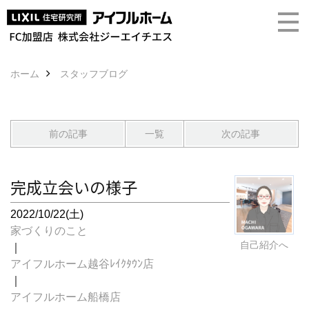
ホーム
スタッフブログ
前の記事
一覧
次の記事
完成立会いの様子
2022/10/22(土)
家づくりのこと
自己紹介へ
｜
アイフルホーム越谷ﾚｲｸﾀｳﾝ店
｜
アイフルホーム船橋店