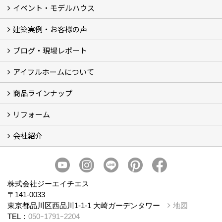
イベント・モデルハウス
建築実例・お客様の声
イベント
モデルハウス見学
ブログ・現場レポート
建築実例
お客様の声
アイフルホームについて
ブログ
現場レポート
商品ラインナップ
アイフルホームについて (5)
リフォーム
商品ラインナップ
会社紹介
まるごと断熱リフォーム
イベント情報
施工事例
会社概要
スタッフ紹介
個人情報保護方針
株式会社ジーエイチエス
〒141-0033
東京都品川区西品川1-1-1 大崎ガーデンタワー
地図
TEL：
050ｰ1791ｰ2204