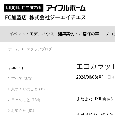
イベント・モデルハウス
建築実例・お客様の声
ブロ
ホーム
スタッフブログ
エコカラッ
カテゴリ
2024/06/03(月)
日
すべて (373)
家づくりのこと (198)
またまたLIXIL新
日々のこと (184)
お知らせ (81)
本日は私の大好きな