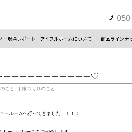
050
グ・現場レポート
アイフルホームについて
商品ラインナ
トーーーーーーーーーーー♡
々のこと
｜
家づくりのこと
宿ショールームへ行ってきました！！！！
ストーングレースをご紹介します。