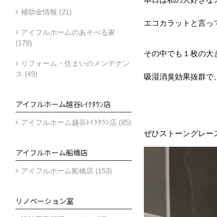
補助金情報 (21)
エコカラットと言って
アイフルホームのあそべる家
(179)
その中でも１枚の大
リフォーム・住まいのメンテナン
ス (49)
吸湿消臭効果抜群で
アイフルホーム越谷ﾚｲｸﾀｳﾝ店
アイフルホーム越谷ﾚｲｸﾀｳﾝ店 (85)
ぜひストーングレース
アイフルホーム船橋店
アイフルホーム船橋店 (153)
リノベーション室