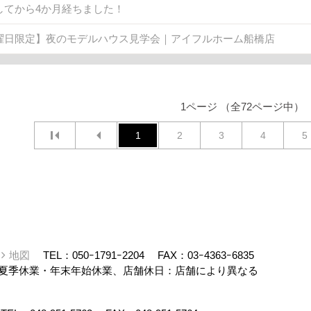
してから4か月経ちました！
曜日限定】夜のモデルハウス見学会｜アイフルホーム船橋店
1ページ （全72ページ中）
1
2
3
4
5
ー
地図
TEL：
050ｰ1791ｰ2204
FAX：03ｰ4363ｰ6835
夏季休業・年末年始休業、店舗休日：店舗により異なる