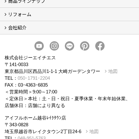
商品ラインナップ
アイフルホームについて (5)
リフォーム
商品ラインナップ
会社紹介
まるごと断熱リフォーム
イベント情報
施工事例
会社概要
スタッフ紹介
個人情報保護方針
株式会社ジーエイチエス
〒141-0033
東京都品川区西品川1-1-1 大崎ガーデンタワー
地図
TEL：
050ｰ1791ｰ2204
FAX：03ｰ4363ｰ6835
＜営業時間＞9:00～17:00
＜定休日＞本社：土・日・祝日・夏季休業・年末年始休業、
店舗休日：店舗により異なる
アイフルホーム越谷ﾚｲｸﾀｳﾝ店
〒343-0828
埼玉県越谷市レイクタウン2丁目24-6
地図
TEL：
048-951-5763