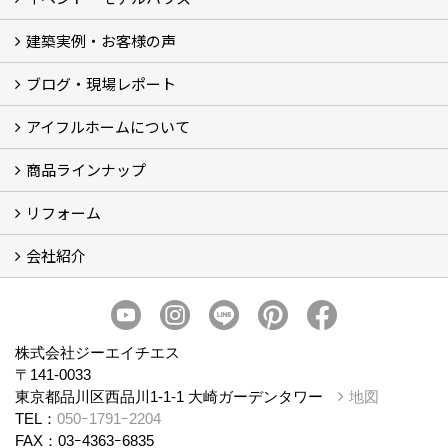
建築実例・お客様の声
イベント
モデルハウス見学
ブログ・現場レポート
建築実例
お客様の声
アイフルホームについて
ブログ
現場レポート
商品ラインナップ
アイフルホームについて (5)
リフォーム
商品ラインナップ
会社紹介
まるごと断熱リフォーム
イベント情報
施工事例
会社概要
スタッフ紹介
個人情報保護方針
株式会社ジーエイチエス
〒141-0033
東京都品川区西品川1-1-1 大崎ガーデンタワー
地図
TEL：
050ｰ1791ｰ2204
FAX：03ｰ4363ｰ6835