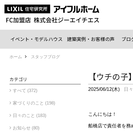
イベント・モデルハウス
建築実例・お客様の声
ブロ
ホーム
スタッフブログ
【ウチの子
カテゴリ
2025/06/12(木)
日
すべて (372)
家づくりのこと (198)
こんにちは！
日々のこと (183)
船橋店で責任者を務
お知らせ (80)