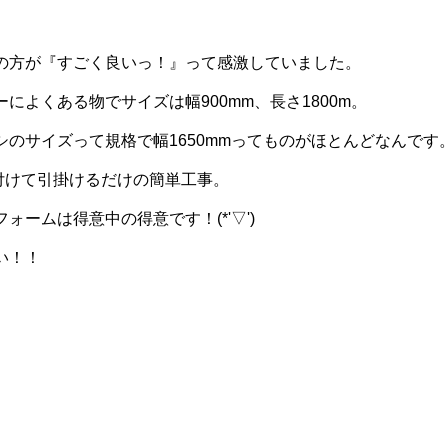
の方が『すごく良いっ！』って感激していました。
によくある物でサイズは幅900mm、長さ1800m。
シのサイズって規格で幅1650mmってものがほとんどなんです
付けて引掛けるだけの簡単工事。
ォームは得意中の得意です！(*'▽')
い！！