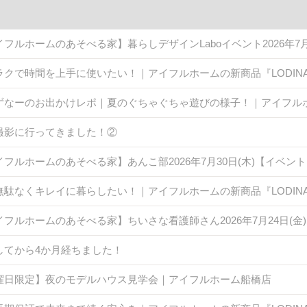
イフルホームのあそべる家】暮らしデザインLaboイベント2026年7
ラクで時間を上手に使いたい！｜アイフルホームの新商品『LODINA 
ずなーのお出かけレポ｜夏のぐちゃぐちゃ遊びの様子！｜アイフル
撮影に行ってきました！②
イフルホームのあそべる家】あんこ部2026年7月30日(木)【イベン
無駄なくキレイに暮らしたい！｜アイフルホームの新商品『LODINA 
イフルホームのあそべる家】ちいさな看護師さん2026年7月24日(
してから4か月経ちました！
曜日限定】夜のモデルハウス見学会｜アイフルホーム船橋店