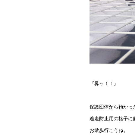
『鼻っ！！』
保護団体から預かっ
逃走防止用の格子に
お散歩行こうね。