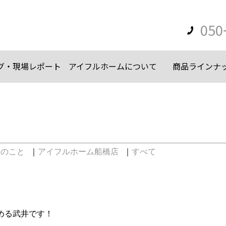
050
グ・現場レポート
アイフルホームについて
商品ラインナ
】
々のこと
｜
アイフルホーム船橋店
｜
すべて
める武井です！