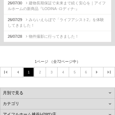
26/07/30
建物長期保証で未来まで続く安心を｜アイフ
ルホームの新商品『LODINA -ロディナ-』
26/07/29
みらいえらぼで「ライフアシスト2」を体験
してきました！
26/07/28
物件撮影に行ってきました！
1ページ （全72ページ中）
1
2
3
4
5
6