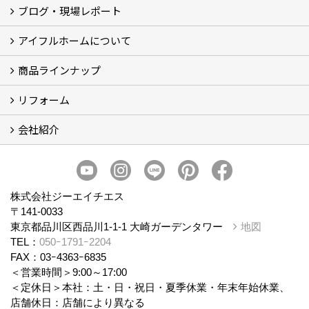
ブログ・現場レポート
建築実例
お客様の声
アイフルホームについて
ブログ
現場レポート
商品ラインナップ
アイフルホームについて (5)
リフォーム
商品ラインナップ
会社紹介
まるごと断熱リフォーム
イベント情報
施工事例
会社概要
スタッフ紹介
個人情報保護方針
株式会社ジーエイチエス
〒141-0033
東京都品川区西品川1-1-1 大崎ガーデンタワー
地図
TEL：
050ｰ1791ｰ2204
FAX：03ｰ4363ｰ6835
＜営業時間＞9:00～17:00
＜定休日＞本社：土・日・祝日・夏季休業・年末年始休業、
店舗休日：店舗により異なる