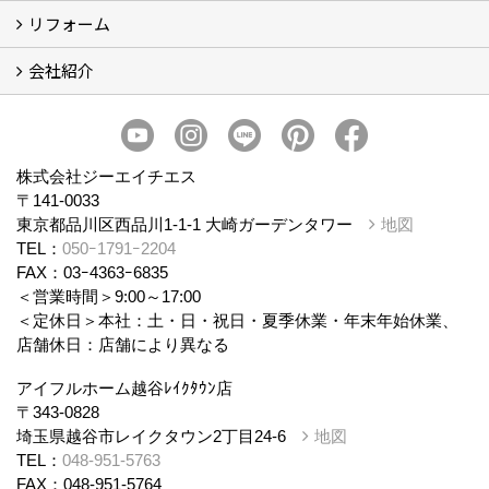
リフォーム
商品ラインナップ
会社紹介
まるごと断熱リフォーム
イベント情報
施工事例
会社概要
スタッフ紹介
個人情報保護方針
株式会社ジーエイチエス
〒141-0033
東京都品川区西品川1-1-1 大崎ガーデンタワー
地図
TEL：
050ｰ1791ｰ2204
FAX：03ｰ4363ｰ6835
＜営業時間＞9:00～17:00
＜定休日＞本社：土・日・祝日・夏季休業・年末年始休業、
店舗休日：店舗により異なる
アイフルホーム越谷ﾚｲｸﾀｳﾝ店
〒343-0828
埼玉県越谷市レイクタウン2丁目24-6
地図
TEL：
048-951-5763
FAX：048-951-5764