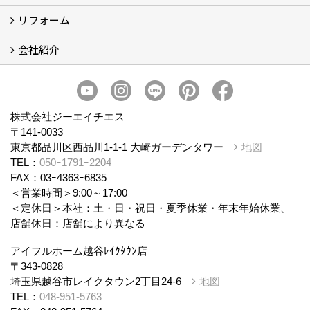
リフォーム
商品ラインナップ
会社紹介
まるごと断熱リフォーム
イベント情報
施工事例
会社概要
スタッフ紹介
個人情報保護方針
株式会社ジーエイチエス
〒141-0033
東京都品川区西品川1-1-1 大崎ガーデンタワー
地図
TEL：
050ｰ1791ｰ2204
FAX：03ｰ4363ｰ6835
＜営業時間＞9:00～17:00
＜定休日＞本社：土・日・祝日・夏季休業・年末年始休業、
店舗休日：店舗により異なる
アイフルホーム越谷ﾚｲｸﾀｳﾝ店
〒343-0828
埼玉県越谷市レイクタウン2丁目24-6
地図
TEL：
048-951-5763