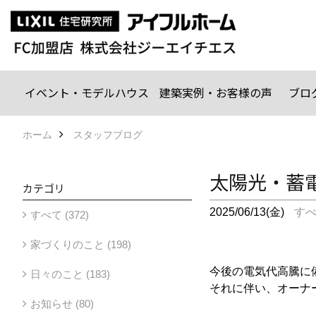
イベント・モデルハウス
建築実例・お客様の声
ブロ
ホーム
スタッフブログ
太陽光・蓄
カテゴリ
2025/06/13(金)
す
すべて (372)
家づくりのこと (198)
今後の電気代高騰に
日々のこと (183)
それに伴い、オーナ
お知らせ (80)