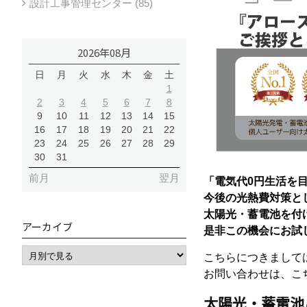
設計工事管理センター (85)
2026年08月
日
月
火
水
木
金
土
1
2
3
4
5
6
7
8
9
10
11
12
13
14
15
16
17
18
19
20
21
22
23
24
25
26
27
28
29
30
31
前月
翌月
「電気代0円生活を
今後の光熱費対策と
太陽光・蓄電池を付
アーカイブ
是非この機会にお試
こちらにつきまして
お問い合わせは、こ
太陽光・蓄電池ご案