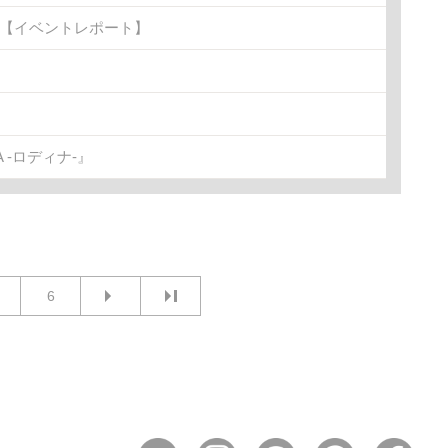
金)【イベントレポート】
-ロディナ-』
6