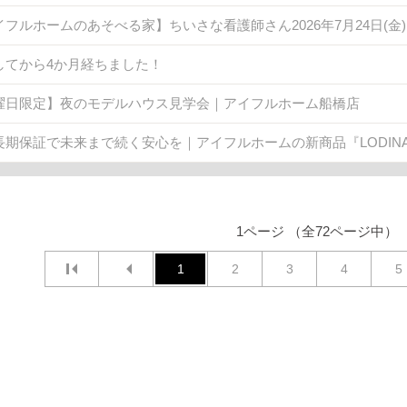
イフルホームのあそべる家】ちいさな看護師さん2026年7月24日(
してから4か月経ちました！
曜日限定】夜のモデルハウス見学会｜アイフルホーム船橋店
長期保証で未来まで続く安心を｜アイフルホームの新商品『LODINA 
1ページ （全72ページ中）
1
2
3
4
5