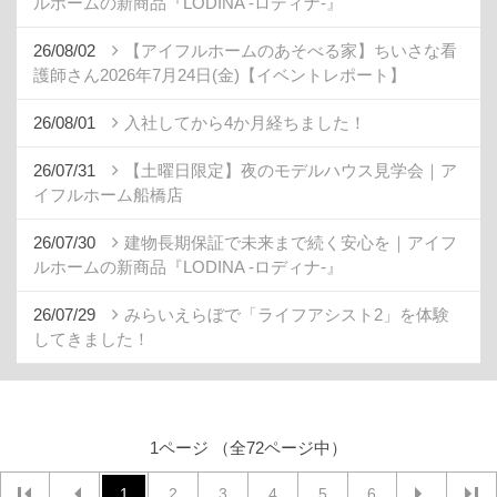
ルホームの新商品『LODINA -ロディナ-』
26/08/02
【アイフルホームのあそべる家】ちいさな看
護師さん2026年7月24日(金)【イベントレポート】
26/08/01
入社してから4か月経ちました！
26/07/31
【土曜日限定】夜のモデルハウス見学会｜ア
イフルホーム船橋店
26/07/30
建物長期保証で未来まで続く安心を｜アイフ
ルホームの新商品『LODINA -ロディナ-』
26/07/29
みらいえらぼで「ライフアシスト2」を体験
してきました！
1ページ （全72ページ中）
1
2
3
4
5
6