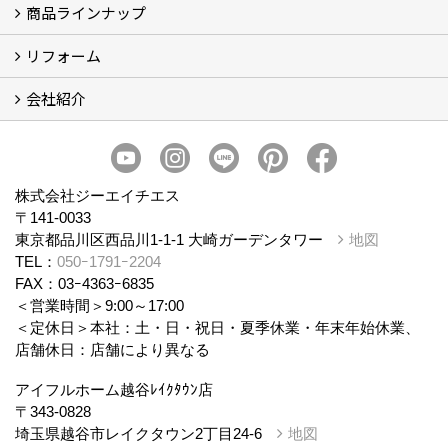
商品ラインナップ
アイフルホームについて (5)
リフォーム
商品ラインナップ
会社紹介
まるごと断熱リフォーム
イベント情報
施工事例
会社概要
スタッフ紹介
個人情報保護方針
株式会社ジーエイチエス
〒141-0033
東京都品川区西品川1-1-1 大崎ガーデンタワー
地図
TEL：
050ｰ1791ｰ2204
FAX：03ｰ4363ｰ6835
＜営業時間＞9:00～17:00
＜定休日＞本社：土・日・祝日・夏季休業・年末年始休業、
店舗休日：店舗により異なる
アイフルホーム越谷ﾚｲｸﾀｳﾝ店
〒343-0828
埼玉県越谷市レイクタウン2丁目24-6
地図