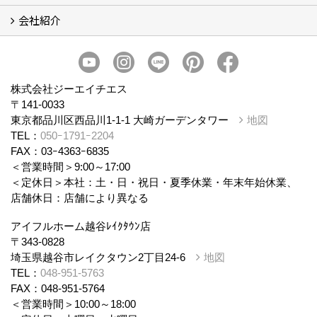
会社紹介
まるごと断熱リフォーム
イベント情報
施工事例
会社概要
スタッフ紹介
個人情報保護方針
株式会社ジーエイチエス
〒141-0033
東京都品川区西品川1-1-1 大崎ガーデンタワー
地図
TEL：
050ｰ1791ｰ2204
FAX：03ｰ4363ｰ6835
＜営業時間＞9:00～17:00
＜定休日＞本社：土・日・祝日・夏季休業・年末年始休業、
店舗休日：店舗により異なる
アイフルホーム越谷ﾚｲｸﾀｳﾝ店
〒343-0828
埼玉県越谷市レイクタウン2丁目24-6
地図
TEL：
048-951-5763
FAX：048-951-5764
＜営業時間＞10:00～18:00