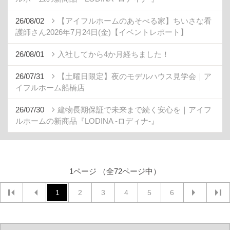
26/08/02
【アイフルホームのあそべる家】ちいさな看
護師さん2026年7月24日(金)【イベントレポート】
26/08/01
入社してから4か月経ちました！
26/07/31
【土曜日限定】夜のモデルハウス見学会｜ア
イフルホーム船橋店
26/07/30
建物長期保証で未来まで続く安心を｜アイフ
ルホームの新商品『LODINA -ロディナ-』
1ページ （全72ページ中）
1
2
3
4
5
6