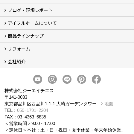
ブログ・現場レポート
建築実例
お客様の声
アイフルホームについて
ブログ
現場レポート
商品ラインナップ
アイフルホームについて (5)
リフォーム
商品ラインナップ
会社紹介
まるごと断熱リフォーム
イベント情報
施工事例
会社概要
スタッフ紹介
個人情報保護方針
株式会社ジーエイチエス
〒141-0033
東京都品川区西品川1-1-1 大崎ガーデンタワー
地図
TEL：
050ｰ1791ｰ2204
FAX：03ｰ4363ｰ6835
＜営業時間＞9:00～17:00
＜定休日＞本社：土・日・祝日・夏季休業・年末年始休業、