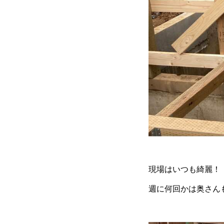
現場はいつも綺麗！
週に何回かは奥さん