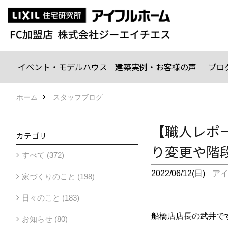
イベント・モデルハウス
建築実例・お客様の声
ブロ
ホーム
スタッフブログ
【職人レポ
カテゴリ
り変更や階
すべて (372)
2022/06/12(日)
ア
家づくりのこと (198)
日々のこと (183)
船橋店店長の武井で
お知らせ (80)