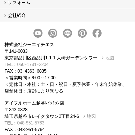
リフォーム
商品ラインナップ
会社紹介
まるごと断熱リフォーム
イベント情報
施工事例
会社概要
スタッフ紹介
個人情報保護方針
株式会社ジーエイチエス
〒141-0033
東京都品川区西品川1-1-1 大崎ガーデンタワー
地図
TEL：
050ｰ1791ｰ2204
FAX：03ｰ4363ｰ6835
＜営業時間＞9:00～17:00
＜定休日＞本社：土・日・祝日・夏季休業・年末年始休業、
店舗休日：店舗により異なる
アイフルホーム越谷ﾚｲｸﾀｳﾝ店
〒343-0828
埼玉県越谷市レイクタウン2丁目24-6
地図
TEL：
048-951-5763
FAX：048-951-5764