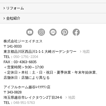
リフォーム
商品ラインナップ
会社紹介
まるごと断熱リフォーム
イベント情報
施工事例
会社概要
スタッフ紹介
個人情報保護方針
株式会社ジーエイチエス
〒141-0033
東京都品川区西品川1-1-1 大崎ガーデンタワー
地図
TEL：
050ｰ1791ｰ2204
FAX：03ｰ4363ｰ6835
＜営業時間＞9:00～17:00
＜定休日＞本社：土・日・祝日・夏季休業・年末年始休業、
店舗休日：店舗により異なる
アイフルホーム越谷ﾚｲｸﾀｳﾝ店
〒343-0828
埼玉県越谷市レイクタウン2丁目24-6
地図
TEL：
048-951-5763