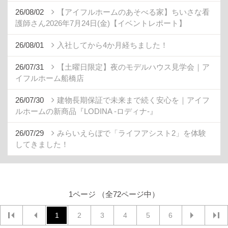
26/08/02
【アイフルホームのあそべる家】ちいさな看
護師さん2026年7月24日(金)【イベントレポート】
26/08/01
入社してから4か月経ちました！
26/07/31
【土曜日限定】夜のモデルハウス見学会｜ア
イフルホーム船橋店
26/07/30
建物長期保証で未来まで続く安心を｜アイフ
ルホームの新商品『LODINA -ロディナ-』
26/07/29
みらいえらぼで「ライフアシスト2」を体験
してきました！
1ページ （全72ページ中）
1
2
3
4
5
6