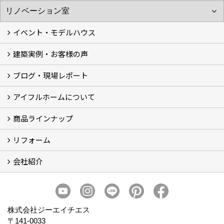
イベント・モデルハウス
建築実例・お客様の声
イベント
モデルハウス見学
ブログ・現場レポート
建築実例
お客様の声
アイフルホームについて
ブログ
現場レポート
商品ラインナップ
アイフルホームについて (5)
リフォーム
商品ラインナップ
会社紹介
まるごと断熱リフォーム
イベント情報
施工事例
会社概要
スタッフ紹介
個人情報保護方針
株式会社ジーエイチエス
〒141-0033