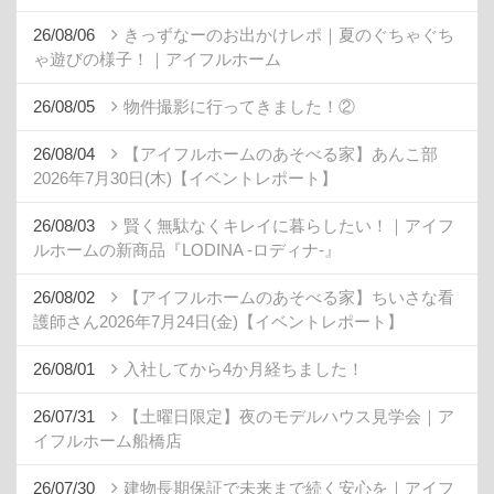
26/08/06
きっずなーのお出かけレポ｜夏のぐちゃぐち
ゃ遊びの様子！｜アイフルホーム
26/08/05
物件撮影に行ってきました！②
26/08/04
【アイフルホームのあそべる家】あんこ部
2026年7月30日(木)【イベントレポート】
26/08/03
賢く無駄なくキレイに暮らしたい！｜アイフ
ルホームの新商品『LODINA -ロディナ-』
26/08/02
【アイフルホームのあそべる家】ちいさな看
護師さん2026年7月24日(金)【イベントレポート】
26/08/01
入社してから4か月経ちました！
26/07/31
【土曜日限定】夜のモデルハウス見学会｜ア
イフルホーム船橋店
26/07/30
建物長期保証で未来まで続く安心を｜アイフ