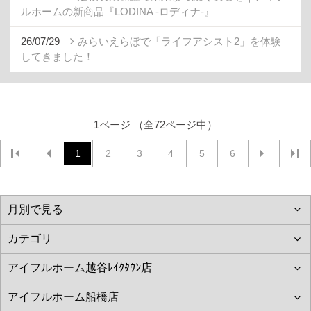
ルホームの新商品『LODINA -ロディナ-』
26/07/29
みらいえらぼで「ライフアシスト2」を体験
してきました！
1ページ （全72ページ中）
1
2
3
4
5
6